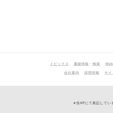
トピックス
書籍情報
・
検索
We
会社案内
採用情報
サイ
※当HPにて表記して