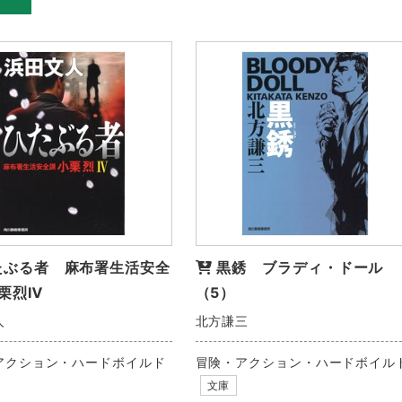
たぶる者 麻布署生活安全
黒銹 ブラディ・ドール
栗烈Ⅳ
（5）
人
北方謙三
アクション・ハードボイルド
冒険・アクション・ハードボイル
文庫