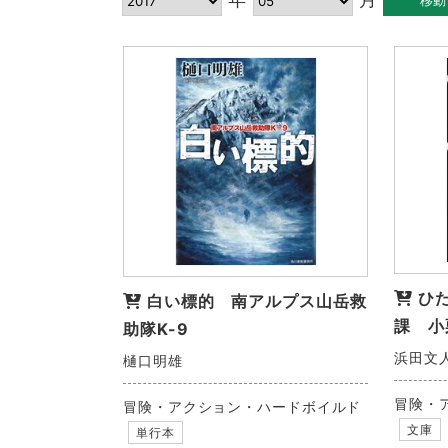
ひ
白い標的 南アルプス山岳救
課 小
助隊K-9
浜田文
樋口明雄
冒険・
冒険・アクション・ハードボイルド
文庫
単行本