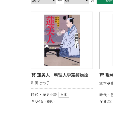
蓮美人 料理人季蔵捕物控
飛
和田はつ子
塚本�
時代・歴史小説
時代・
文庫
￥649
￥922
（税込）