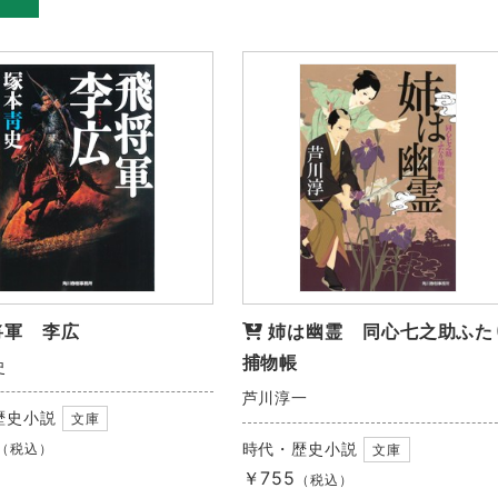
将軍 李広
姉は幽霊 同心七之助ふた
捕物帳
史
芦川淳一
歴史小説
文庫
時代・歴史小説
（税込）
文庫
￥755
（税込）