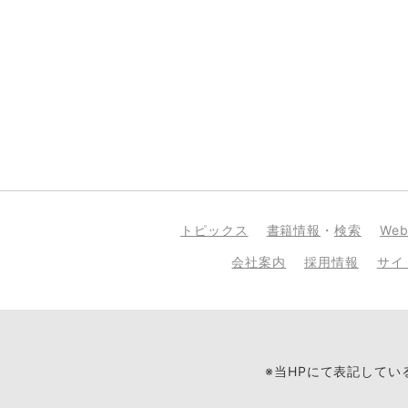
トピックス
書籍情報
・
検索
We
会社案内
採用情報
サイ
※当HPにて表記して