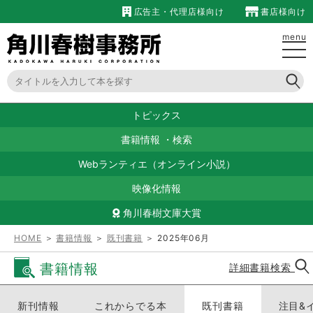
広告主・代理店様向け
書店様向け
menu
トピックス
書籍情報
・
検索
Webランティエ（オンライン小説）
映像化情報
角川春樹文庫大賞
HOME
＞
書籍情報
＞
既刊書籍
＞ 2025年06月
書籍情報
詳細書籍検索
新刊情報
これからでる本
既刊書籍
注目&