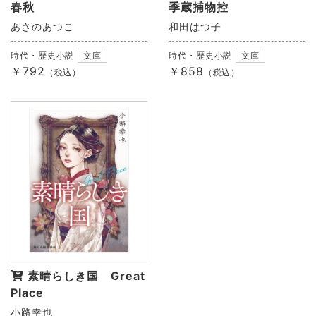
春秋
季蔵捕物控
あさのあつこ
和田はつ子
時代・歴史小説
文庫
時代・歴史小説
文庫
￥792
￥858
（税込）
（税込）
素晴らしき国 Great
Place
小路幸也