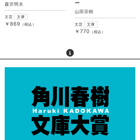
ー
森沢明夫
山田宗樹
文芸
文庫
￥869
（税込）
文芸
文庫
￥770
（税込）