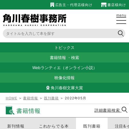
広告主・代理店様向け
書店様向け
menu
トピックス
書籍情報
・
検索
Webランティエ（オンライン小説）
映像化情報
角川春樹文庫大賞
HOME
＞
書籍情報
＞
既刊書籍
＞ 2022年05月
書籍情報
詳細書籍検索
新刊情報
これからでる本
既刊書籍
注目&