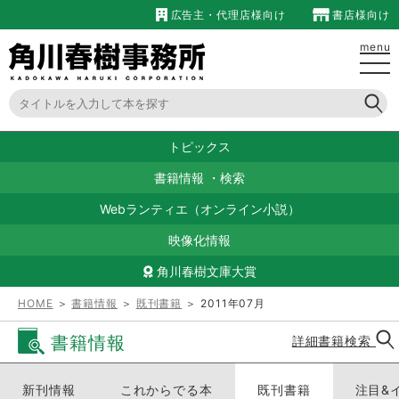
広告主・代理店様向け
書店様向け
menu
トピックス
書籍情報
・
検索
Webランティエ（オンライン小説）
映像化情報
角川春樹文庫大賞
HOME
＞
書籍情報
＞
既刊書籍
＞ 2011年07月
書籍情報
詳細書籍検索
新刊情報
これからでる本
既刊書籍
注目&