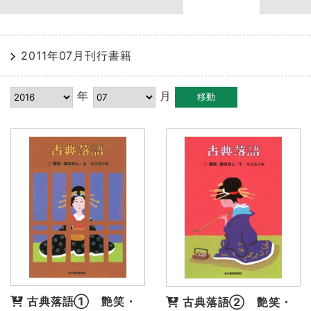
2011年07月刊行書籍
年
月
古典落語① 艶笑・
古典落語② 艶笑・