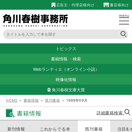
広告主・代理店様向け
書店様向け
menu
トピックス
書籍情報
・
検索
Webランティエ（オンライン小説）
映像化情報
角川春樹文庫大賞
HOME
＞
書籍情報
＞
既刊書籍
＞ 1999年09月
書籍情報
詳細書籍検索
新刊情報
これからでる本
既刊書籍
注目&