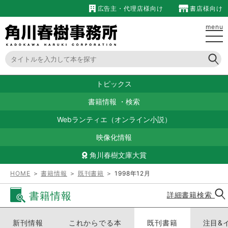
広告主・代理店様向け
書店様向け
menu
トピックス
書籍情報
・
検索
Webランティエ（オンライン小説）
映像化情報
角川春樹文庫大賞
HOME
＞
書籍情報
＞
既刊書籍
＞ 1998年12月
書籍情報
詳細書籍検索
新刊情報
これからでる本
既刊書籍
注目&