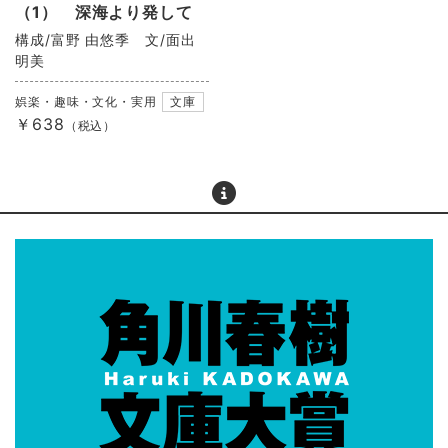
（1） 深海より発して
構成/富野 由悠季 文/面出
明美
娯楽・趣味・文化・実用
文庫
￥638
（税込）