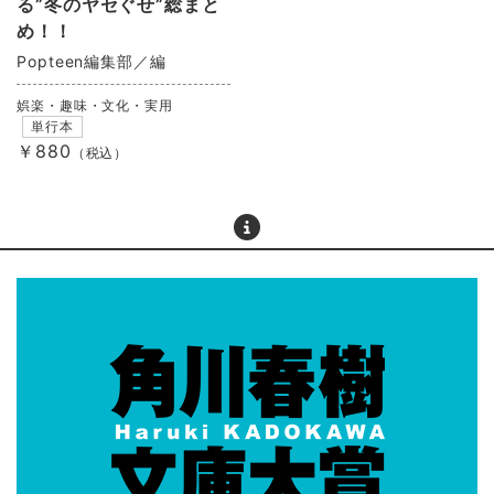
る”冬のヤセぐせ”総まと
め！！
Popteen編集部／編
娯楽・趣味・文化・実用
単行本
￥880
（税込）