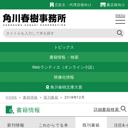
広告主・代理店様向け
書店様向け
menu
トピックス
書籍情報
・
検索
Webランティエ（オンライン小説）
映像化情報
角川春樹文庫大賞
HOME
＞
書籍情報
＞
既刊書籍
＞ 2018年12月
書籍情報
詳細書籍検索
新刊情報
これからでる本
既刊書籍
注目&