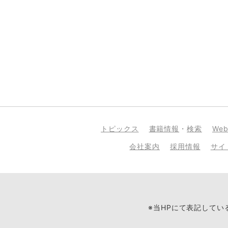
トピックス
書籍情報
・
検索
We
会社案内
採用情報
サイ
※当HPにて表記して