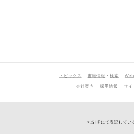
トピックス
書籍情報
・
検索
We
会社案内
採用情報
サイ
※当HPにて表記して