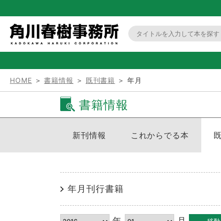
HOME
＞
書籍情報
＞
既刊書籍
＞ 年月
書籍情報
新刊情報
これからでる本
年月刊行書籍
年
月