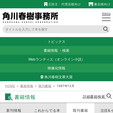
広告主・代理店様向け
書店様向け
menu
トピックス
書籍情報
・
検索
Webランティエ（オンライン小説）
映像化情報
角川春樹文庫大賞
HOME
＞
書籍情報
＞
既刊書籍
＞ 1997年12月
書籍情報
詳細書籍検索
新刊情報
これからでる本
既刊書籍
注目&