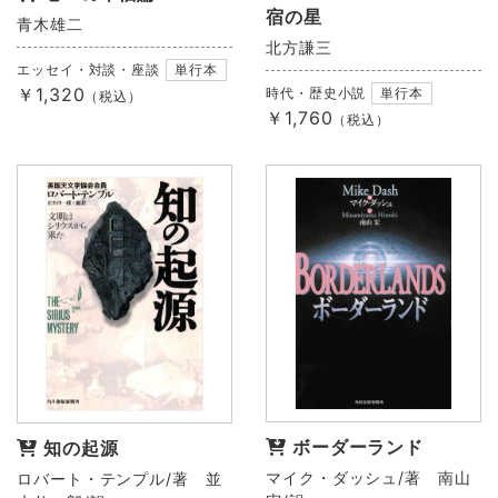
宿の星
青木雄二
北方謙三
エッセイ・対談・座談
単行本
￥1,320
時代・歴史小説
単行本
（税込）
￥1,760
（税込）
ボーダーランド
知の起源
マイク・ダッシュ/著 南山
ロバート・テンプル/著 並