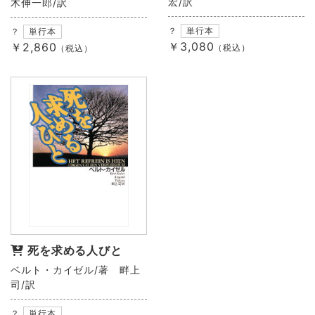
宏/訳
木伸一郎/訳
？
単行本
？
単行本
￥3,080
￥2,860
（税込）
（税込）
死を求める人びと
ベルト・カイゼル/著 畔上
司/訳
？
単行本