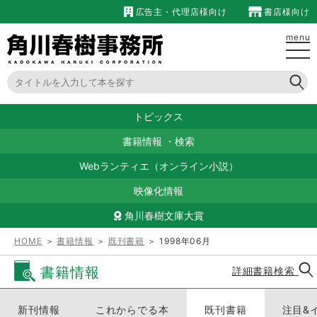
広告主・代理店様向け
書店様向け
menu
トピックス
書籍情報
・
検索
Webランティエ（オンライン小説）
映像化情報
角川春樹文庫大賞
HOME
＞
書籍情報
＞
既刊書籍
＞ 1998年06月
書籍情報
詳細書籍検索
新刊情報
これからでる本
既刊書籍
注目&