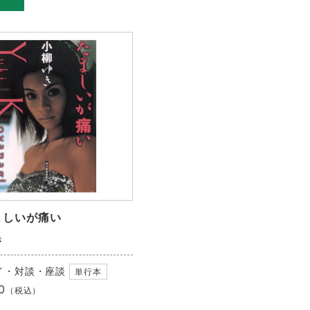
ましいが痛い
き
イ・対談・座談
単行本
0
（税込）