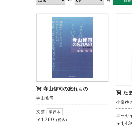
寺山修司の忘れもの
た
寺山修司
小柳ゆ
文芸
単行本
エッセ
￥1,760
（税込）
￥1,43