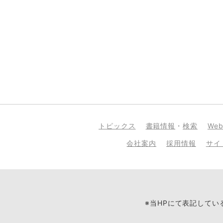
トピックス
書籍情報
・
検索
We
会社案内
採用情報
サイ
※当HPにて表記して