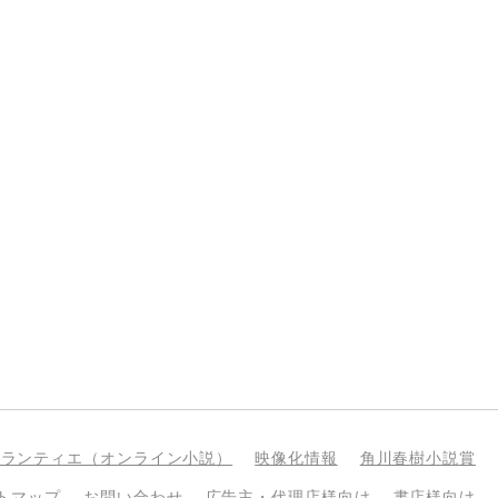
bランティエ（オンライン小説）
映像化情報
角川春樹小説賞
トマップ
お問い合わせ
広告主・代理店様向け
書店様向け