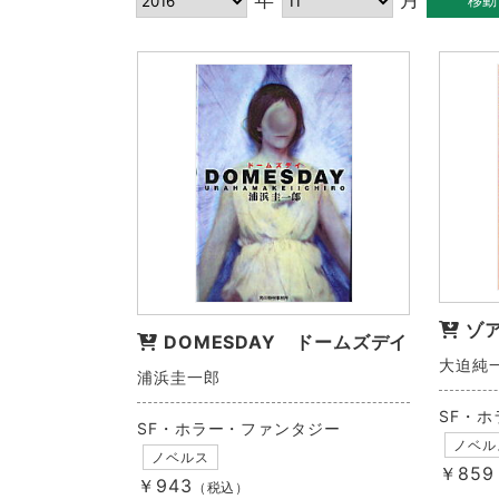
ゾ
DOMESDAY ドームズデイ
大迫純
浦浜圭一郎
SF・
SF・ホラー・ファンタジー
ノベル
ノベルス
￥859
￥943
（税込）