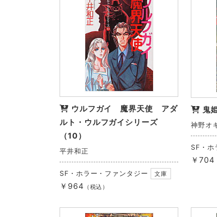
ウルフガイ 魔界天使 アダ
鬼
ルト・ウルフガイシリーズ
神野オ
（10）
SF・
平井和正
￥704
SF・ホラー・ファンタジー
文庫
￥964
（税込）