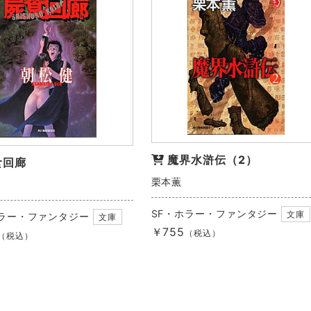
魔界水滸伝（2）
食回廊
栗本薫
SF・ホラー・ファンタジー
文庫
ホラー・ファンタジー
文庫
￥755
（税込）
（税込）