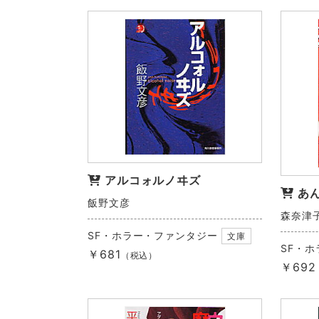
アルコォルノヰズ
あ
飯野文彦
森奈津
SF・ホラー・ファンタジー
文庫
SF・
￥681
（税込）
￥692