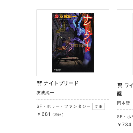
ナイトブリード
ワ
友成純一
醒
岡本賢
SF・ホラー・ファンタジー
文庫
￥681
（税込）
SF・
￥734