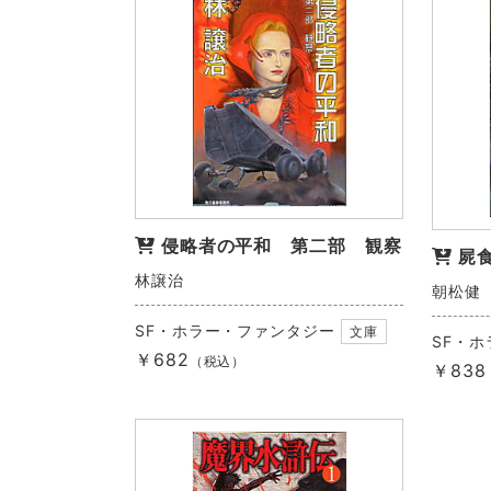
侵略者の平和 第二部 観察
屍
林譲治
朝松健
SF・ホラー・ファンタジー
文庫
SF・
￥682
（税込）
￥838