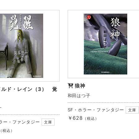
狼神
イルド・レイン（3） 覚
和田はつ子
一
SF・ホラー・ファンタジー
文庫
￥628
（税込）
ホラー・ファンタジー
文庫
（税込）