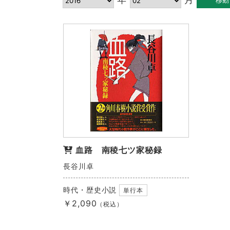
血路 南稜七ツ家秘録
長谷川卓
時代・歴史小説
単行本
￥2,090
（税込）