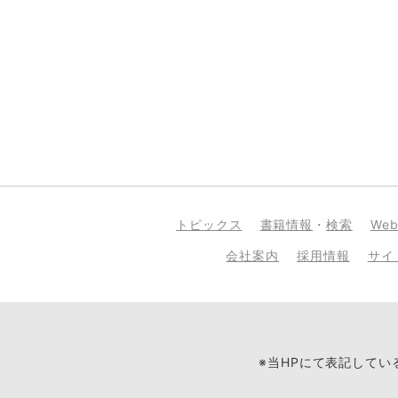
トピックス
書籍情報
・
検索
We
会社案内
採用情報
サイ
※当HPにて表記して