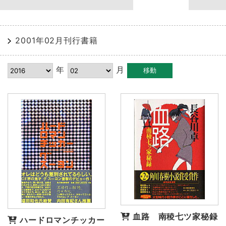
2001年02月刊行書籍
年
月
血路 南稜七ツ家秘録
ハードロマンチッカー