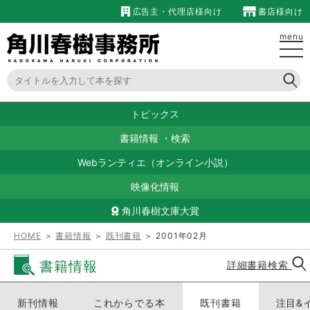
広告主・代理店様向け
書店様向け
menu
トピックス
書籍情報
・
検索
Webランティエ（オンライン小説）
映像化情報
角川春樹文庫大賞
HOME
＞
書籍情報
＞
既刊書籍
＞ 2001年02月
書籍情報
詳細書籍検索
新刊情報
これからでる本
既刊書籍
注目&