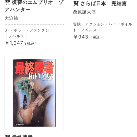
復讐のエムブリオ ゾ
さらば日本 完結篇
アハンター
桑原譲太郎
大迫純一
冒険・アクション・ハードボイル
ド
ノベルス
SF・ホラー・ファンタジー
ノベルス
￥943
（税込）
￥1,047
（税込）
最終勝者