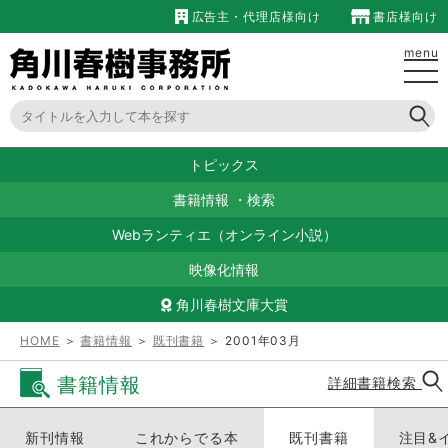
広告主・代理店様向け
書店様向け
menu
トピックス
書籍情報
・
検索
Webランティエ（オンライン小説）
映像化情報
角川春樹文庫大賞
HOME
＞
書籍情報
＞
既刊書籍
＞ 2001年03月
書籍情報
詳細書籍検索
新刊情報
これからでる本
既刊書籍
注目&