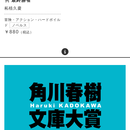
柘植久慶
冒険・アクション・ハードボイル
ド
ノベルス
￥880
（税込）