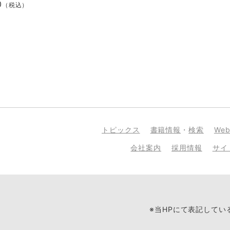
0
（税込）
トピックス
書籍情報
・
検索
We
会社案内
採用情報
サイ
※当HPにて表記して