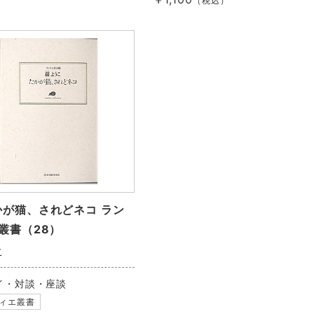
（税込）
かが猫、されどネコ ラン
叢書（28）
こ
イ・対談・座談
ィエ叢書