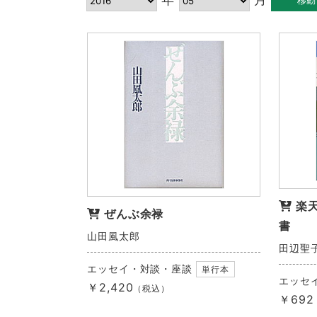
楽
ぜんぶ余禄
書
山田風太郎
田辺聖
エッセイ・対談・座談
単行本
エッセ
￥2,420
（税込）
￥692