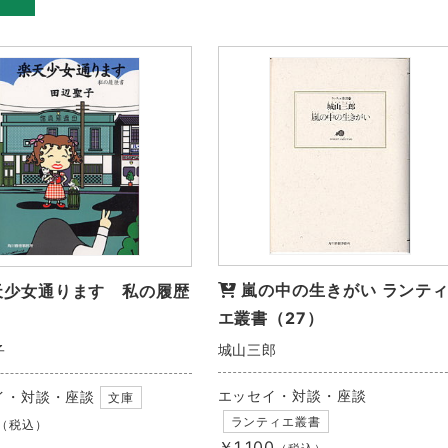
嵐の中の生きがい ランテ
天少女通ります 私の履歴
エ叢書（27）
城山三郎
子
エッセイ・対談・座談
イ・対談・座談
文庫
ランティエ叢書
（税込）
￥1,100