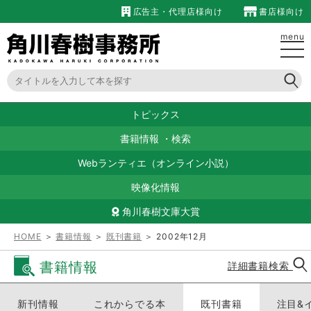
広告主・代理店様向け
書店様向け
menu
トピックス
書籍情報
・
検索
Webランティエ（オンライン小説）
映像化情報
角川春樹文庫大賞
HOME
＞
書籍情報
＞
既刊書籍
＞ 2002年12月
書籍情報
詳細書籍検索
新刊情報
これからでる本
既刊書籍
注目&