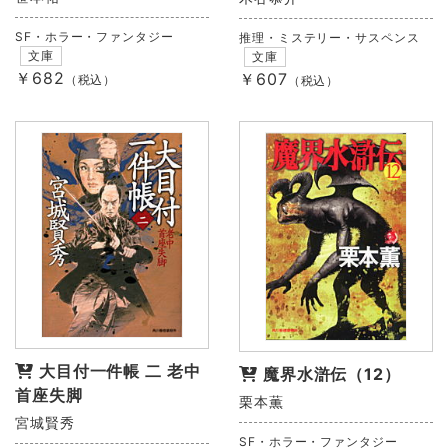
SF・ホラー・ファンタジー
推理・ミステリー・サスペンス
文庫
文庫
￥682
￥607
（税込）
（税込）
大目付一件帳 二 老中
魔界水滸伝（12）
首座失脚
栗本薫
宮城賢秀
SF・ホラー・ファンタジー