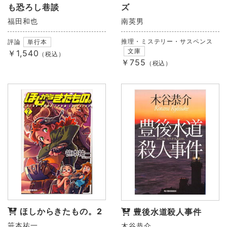
も恐ろし巷談
ズ
福田和也
南英男
推理・ミステリー・サスペンス
評論
単行本
文庫
￥1,540
（税込）
￥755
（税込）
ほしからきたもの。2
豊後水道殺人事件
笹本祐一
木谷恭介