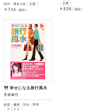
文庫
時代・歴史小説
文庫
￥838
￥734
（税込）
（税込）
幸せになる旅行風水
李家幽竹
娯楽・趣味・文化・実用
ブックス