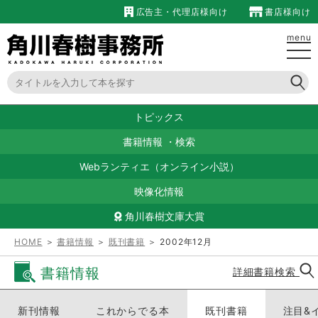
広告主・代理店様向け
書店様向け
menu
トピックス
書籍情報
・
検索
Webランティエ（オンライン小説）
映像化情報
角川春樹文庫大賞
HOME
＞
書籍情報
＞
既刊書籍
＞ 2002年12月
書籍情報
詳細書籍検索
新刊情報
これからでる本
既刊書籍
注目&