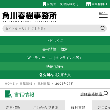
広告主・代理店様向け
書店様向け
menu
トピックス
書籍情報
・
検索
Webランティエ（オンライン小説）
映像化情報
角川春樹文庫大賞
HOME
＞
書籍情報
＞
既刊書籍
＞ 2005年07月
書籍情報
詳細書籍検索
新刊情報
これからでる本
既刊書籍
注目&