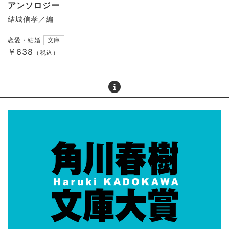
アンソロジー
結城信孝／編
恋愛・結婚
文庫
￥638
（税込）