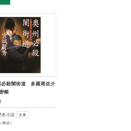
州必殺闇街道 多羅尾佐介
密帳
秀
歴史小説
文庫
（税込）