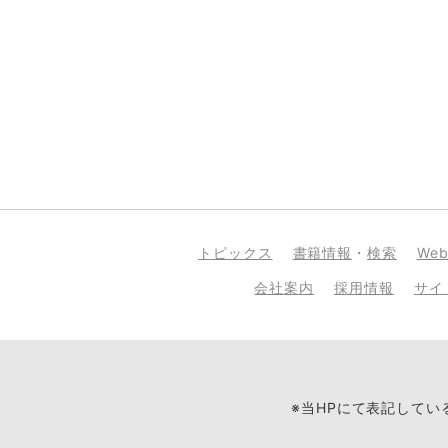
トピックス
書籍情報
・
検索
We
会社案内
採用情報
サイ
※当HPにて表記して