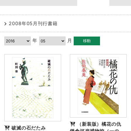
2008年05月刊行書籍
年
月
（新装版）橘花の仇
破滅の石だたみ