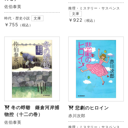
佐伯泰英
推理・ミステリー・サスペンス
文庫
時代・歴史小説
文庫
￥922
（税込）
￥755
（税込）
冬の蜉蝣 鎌倉河岸捕
悲劇のヒロイン
物控（十二の巻）
赤川次郎
佐伯泰英
推理・ミステリー・サスペンス