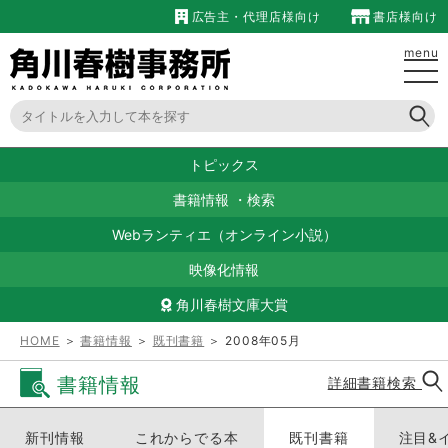
広告主・代理店様向け
書店様向け
menu
トピックス
書籍情報
・
検索
Webランティエ（オンライン小説）
映像化情報
角川春樹文庫大賞
HOME
＞
書籍情報
＞
既刊書籍
＞ 2008年05月
書籍情報
詳細書籍検索
新刊情報
これからでる本
既刊書籍
注目&