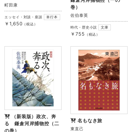
鎌倉河岸捕物控（一の
町田康
巻）
佐伯泰英
エッセイ・対談・座談
単行本
￥1,650
（税込）
時代・歴史小説
文庫
￥755
（税込）
（新装版）政次、奔
名もなき旅
る 鎌倉河岸捕物控（二
東直己
の巻）