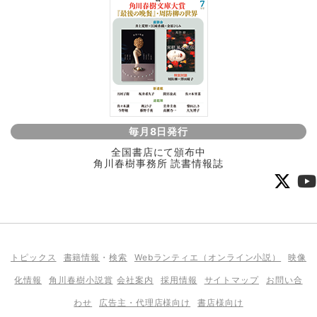
毎月8日発行
全国書店にて頒布中
角川春樹事務所 読書情報誌
トピックス
書籍情報
・
検索
Webランティエ（オンライン小説）
映像
化情報
角川春樹小説賞
会社案内
採用情報
サイトマップ
お問い合
わせ
広告主・代理店様向け
書店様向け