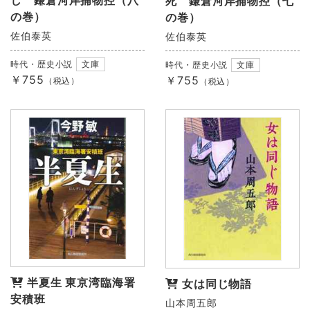
し 鎌倉河岸捕物控（八
死 鎌倉河岸捕物控（七
の巻）
の巻）
佐伯泰英
佐伯泰英
時代・歴史小説
文庫
時代・歴史小説
文庫
￥755
￥755
（税込）
（税込）
半夏生 東京湾臨海署
女は同じ物語
安積班
山本周五郎