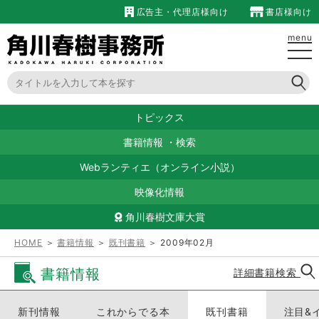
広告主・代理店様向け
書店様向け
menu
トピックス
書籍情報
・
検索
Webランティエ（オンライン小説）
映像化情報
角川春樹文庫大賞
HOME
＞
書籍情報
＞
既刊書籍
＞ 2009年02月
書籍情報
詳細書籍検索
新刊情報
これからでる本
既刊書籍
注目&