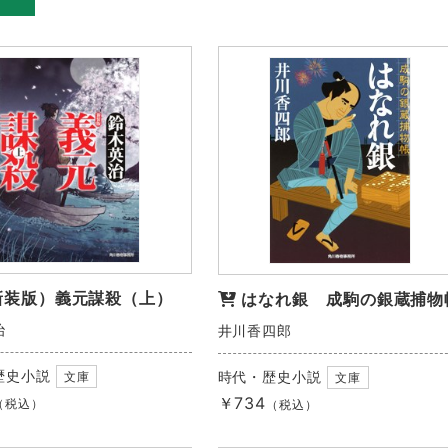
新装版）義元謀殺（上）
はなれ銀 成駒の銀蔵捕物
治
井川香四郎
歴史小説
時代・歴史小説
文庫
文庫
￥734
（税込）
（税込）