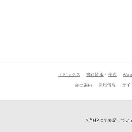
トピックス
書籍情報
・
検索
We
会社案内
採用情報
サイ
※当HPにて表記して