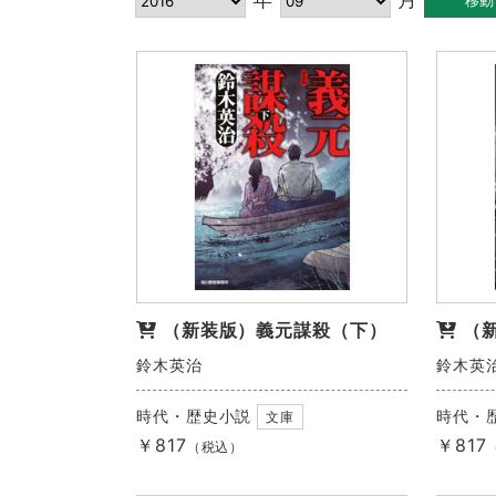
（新装版）義元謀殺（下）
（
鈴木英治
鈴木英
時代・歴史小説
時代・
文庫
￥817
￥817
（税込）