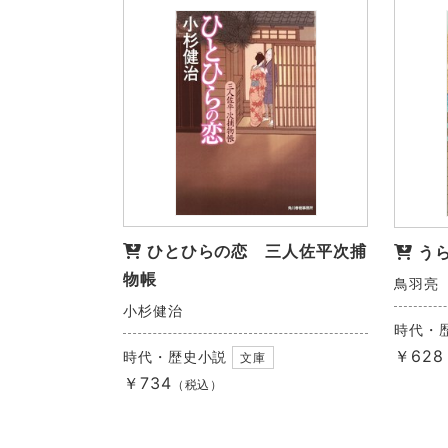
ひとひらの恋 三人佐平次捕
う
物帳
鳥羽亮
小杉健治
時代・
￥628
時代・歴史小説
文庫
￥734
（税込）