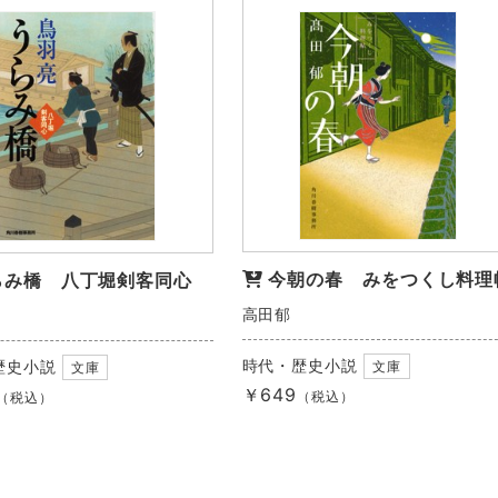
今朝の春 みをつくし料理
らみ橋 八丁堀剣客同心
高田郁
時代・歴史小説
歴史小説
文庫
文庫
￥649
（税込）
（税込）