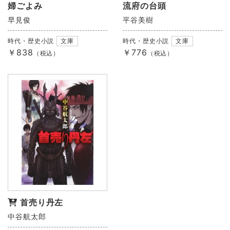
婦ごよみ
流府の台頭
早見俊
平谷美樹
時代・歴史小説
文庫
時代・歴史小説
文庫
￥838
￥776
（税込）
（税込）
首売り丹左
中谷航太郎