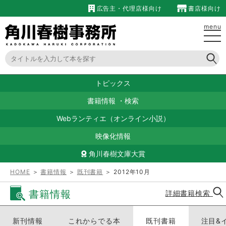
広告主・代理店様向け
書店様向け
menu
トピックス
書籍情報
・
検索
Webランティエ（オンライン小説）
映像化情報
角川春樹文庫大賞
HOME
＞
書籍情報
＞
既刊書籍
＞ 2012年10月
書籍情報
詳細書籍検索
新刊情報
これからでる本
既刊書籍
注目&