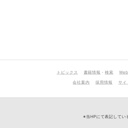
トピックス
書籍情報
・
検索
We
会社案内
採用情報
サイ
※当HPにて表記して