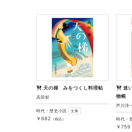
天の梯 みをつくし料理帖
迷
物帳
高田郁
芦川淳
時代・歴史小説
文庫
￥682
時代・
（税込）
￥759