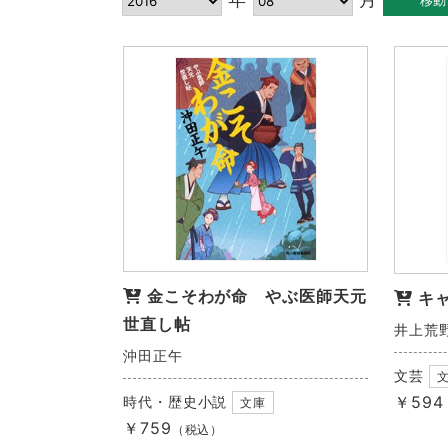
金こそわが命 やぶ医師天元
キ
世直し帖
井上荒
沖田正午
文芸
￥594
時代・歴史小説
文庫
￥759
（税込）