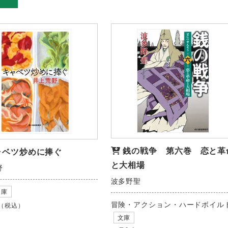
銭の戦争 第六巻 恋と革
ャベツ炒めに捧ぐ
と大相場
野
波多野聖
文庫
冒険・アクション・ハードボイル
（税込）
文庫