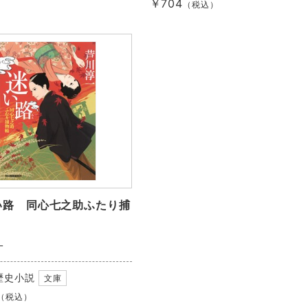
￥704
（税込）
い路 同心七之助ふたり捕
一
歴史小説
文庫
（税込）