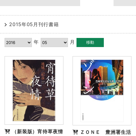
2015年05月刊行書籍
年
月
（新装版）宵待草夜情
ＺＯＮＥ 豊洲署生活