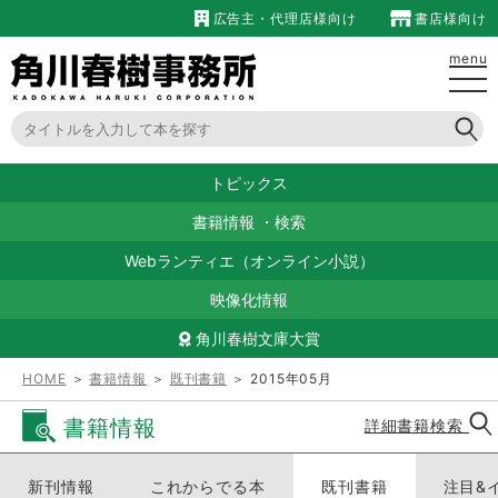
広告主・代理店様向け
書店様向け
menu
トピックス
書籍情報
・
検索
Webランティエ（オンライン小説）
映像化情報
角川春樹文庫大賞
HOME
＞
書籍情報
＞
既刊書籍
＞ 2015年05月
書籍情報
詳細書籍検索
新刊情報
これからでる本
既刊書籍
注目&