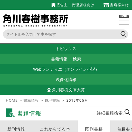
広告主・代理店様向け
書店様向け
menu
トピックス
書籍情報
・
検索
Webランティエ（オンライン小説）
映像化情報
角川春樹文庫大賞
HOME
＞
書籍情報
＞
既刊書籍
＞ 2015年05月
書籍情報
詳細書籍検索
新刊情報
これからでる本
既刊書籍
注目&