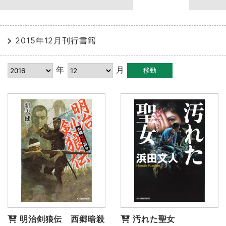
2015年12月刊行書籍
年
月
明治剣狼伝 西郷暗殺
汚れた聖女