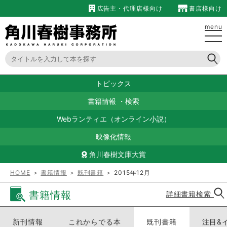
広告主・代理店様向け
書店様向け
menu
トピックス
書籍情報
・
検索
Webランティエ（オンライン小説）
映像化情報
角川春樹文庫大賞
HOME
＞
書籍情報
＞
既刊書籍
＞ 2015年12月
書籍情報
詳細書籍検索
新刊情報
これからでる本
既刊書籍
注目&