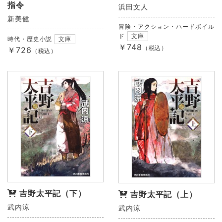
指令
浜田文人
新美健
冒険・アクション・ハードボイル
ド
文庫
時代・歴史小説
文庫
￥748
（税込）
￥726
（税込）
吉野太平記（下）
吉野太平記（上）
武内涼
武内涼