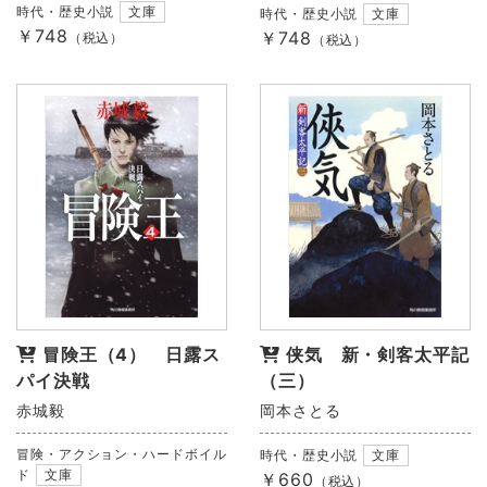
時代・歴史小説
文庫
時代・歴史小説
文庫
￥748
￥748
（税込）
（税込）
冒険王（4） 日露ス
侠気 新・剣客太平記
パイ決戦
（三）
赤城毅
岡本さとる
冒険・アクション・ハードボイル
時代・歴史小説
文庫
ド
文庫
￥660
（税込）