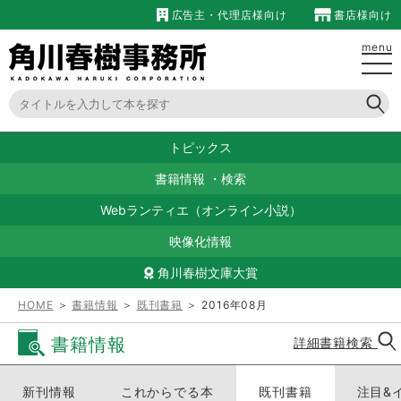
広告主・代理店様向け
書店様向け
menu
トピックス
書籍情報
・
検索
Webランティエ（オンライン小説）
映像化情報
角川春樹文庫大賞
HOME
＞
書籍情報
＞
既刊書籍
＞ 2016年08月
書籍情報
詳細書籍検索
新刊情報
これからでる本
既刊書籍
注目&