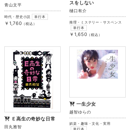
スをしない
青山文平
樋口有介
時代・歴史小説
単行本
推理・ミステリー・サスペンス
￥1,760
（税込）
単行本
￥1,650
（税込）
一生少女
越智ゆらの
Ｅ高生の奇妙な日常
娯楽・趣味・文化・実用
田丸雅智
単行本