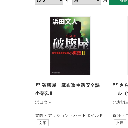
破壊屋 麻布署生活安全課
さ
小栗烈Ⅱ
ール（
浜田文人
北方謙
冒険・アクション・ハードボイルド
冒険・
文庫
文庫