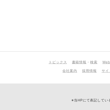
トピックス
書籍情報
・
検索
We
会社案内
採用情報
サイ
※当HPにて表記して