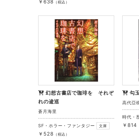
￥638
（税込）
幻想古書店で珈琲を それぞ
勾
れの逡巡
高代亞
蒼月海里
時代・
￥814
SF・ホラー・ファンタジー
文庫
￥528
（税込）