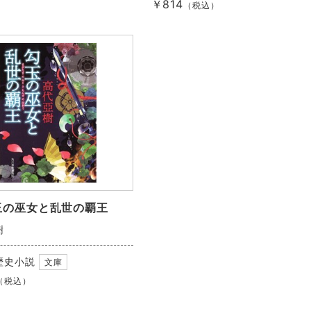
￥814
（税込）
玉の巫女と乱世の覇王
樹
歴史小説
文庫
（税込）