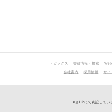
トピックス
書籍情報
・
検索
We
会社案内
採用情報
サイ
※当HPにて表記して