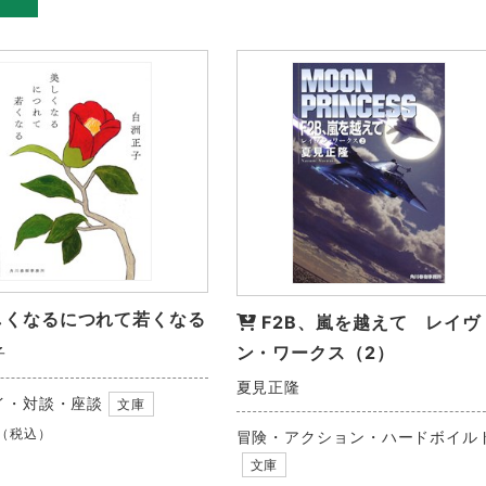
しくなるにつれて若くなる
F2B、嵐を越えて レイヴ
ン・ワークス（2）
子
夏見正隆
イ・対談・座談
文庫
（税込）
冒険・アクション・ハードボイル
文庫