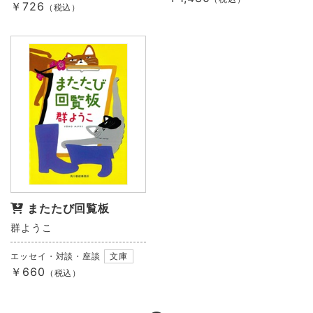
￥726
（税込）
またたび回覧板
群ようこ
エッセイ・対談・座談
文庫
￥660
（税込）