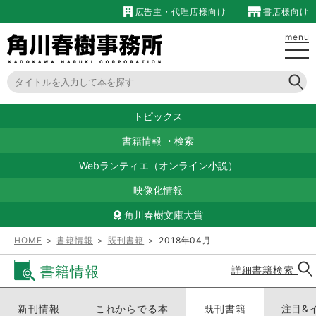
広告主・代理店様向け
書店様向け
menu
トピックス
書籍情報
・
検索
Webランティエ（オンライン小説）
映像化情報
角川春樹文庫大賞
HOME
＞
書籍情報
＞
既刊書籍
＞ 2018年04月
書籍情報
詳細書籍検索
新刊情報
これからでる本
既刊書籍
注目&