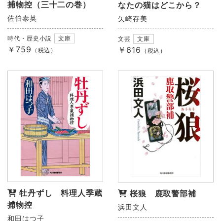
捕物控（三十二の巻）
なたの猫はどこから？
佐伯泰英
矢崎存美
時代・歴史小説
文庫
文芸
文庫
￥759
￥616
（税込）
（税込）
牡丹ずし 料理人季蔵
桜狼 鹿取警部補
捕物控
浜田文人
和田はつ子