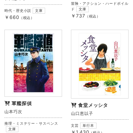
冒険・アクション・ハードボイル
ド
文庫
時代・歴史小説
文庫
￥737
（税込）
￥660
（税込）
軍艦探偵
食堂メッシタ
山本巧次
山口恵以子
推理・ミステリー・サスペンス
文芸
単行本
文庫
￥1,430
（税込）