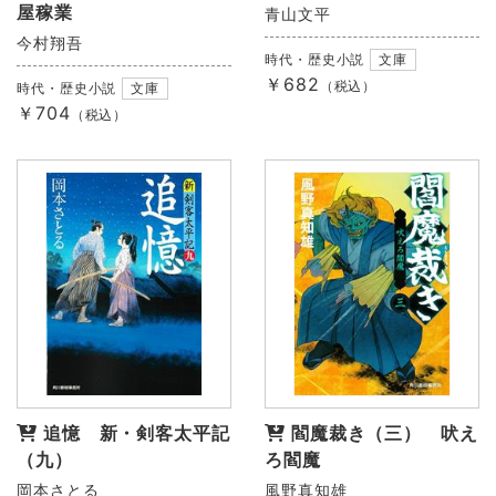
屋稼業
青山文平
今村翔吾
時代・歴史小説
文庫
￥682
（税込）
時代・歴史小説
文庫
￥704
（税込）
追憶 新・剣客太平記
閻魔裁き（三） 吠え
（九）
ろ閻魔
岡本さとる
風野真知雄