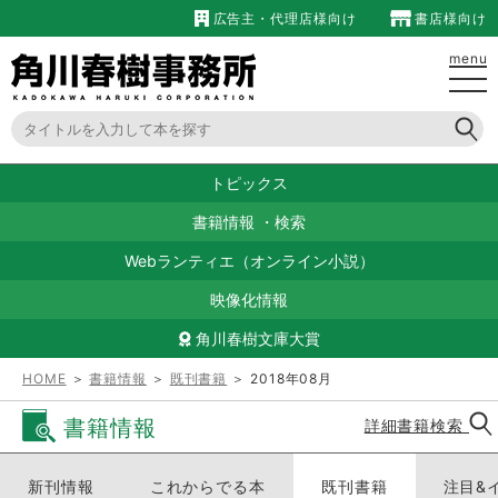
広告主・代理店様向け
書店様向け
menu
トピックス
書籍情報
・
検索
Webランティエ（オンライン小説）
映像化情報
角川春樹文庫大賞
HOME
＞
書籍情報
＞
既刊書籍
＞ 2018年08月
書籍情報
詳細書籍検索
新刊情報
これからでる本
既刊書籍
注目&