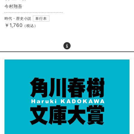
今村翔吾
時代・歴史小説
単行本
￥1,760
（税込）