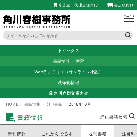
広告主・代理店様向け
書店様向け
menu
トピックス
書籍情報
・
検索
Webランティエ（オンライン小説）
映像化情報
角川春樹文庫大賞
HOME
＞
書籍情報
＞
既刊書籍
＞ 2018年10月
書籍情報
詳細書籍検索
新刊情報
これからでる本
既刊書籍
注目&