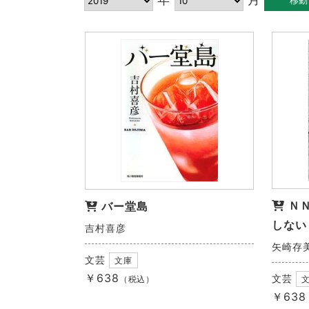
Ｎ
バー堂島
しない
吉村喜彦
矢崎存
文芸
文庫
￥638
文芸
（税込）
￥638