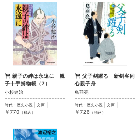
親子の絆は永遠に 親
父子剣躍る 新剣客同
子十手捕物帳（7）
心親子舟
小杉健治
鳥羽亮
時代・歴史小説
文庫
時代・歴史小説
文庫
￥770
￥726
（税込）
（税込）