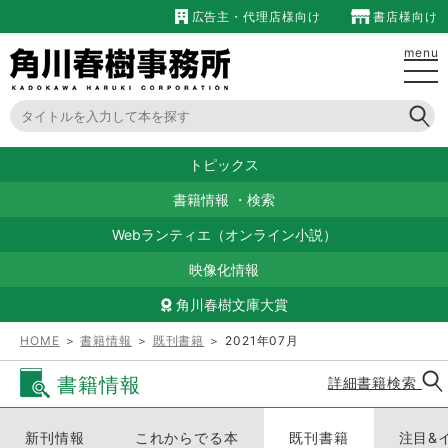
広告主・代理店様向け
書店様向け
menu
トピックス
書籍情報
・
検索
Webランティエ（オンライン小説）
映像化情報
角川春樹文庫大賞
HOME
＞
書籍情報
＞
既刊書籍
＞ 2021年07月
書籍情報
詳細書籍検索
新刊情報
これからでる本
既刊書籍
注目&