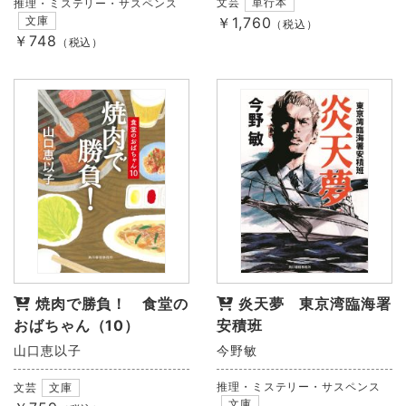
文芸
単行本
推理・ミステリー・サスペンス
文庫
￥1,760
（税込）
￥748
（税込）
焼肉で勝負！ 食堂の
炎天夢 東京湾臨海署
おばちゃん（10）
安積班
山口恵以子
今野敏
推理・ミステリー・サスペンス
文芸
文庫
文庫