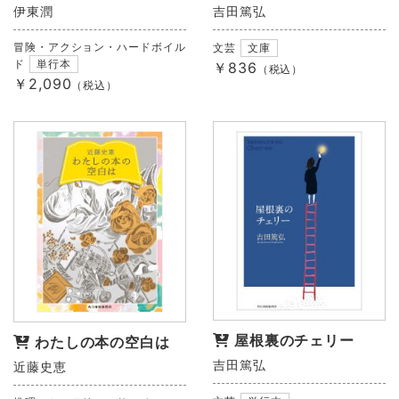
伊東潤
吉田篤弘
冒険・アクション・ハードボイル
文芸
文庫
ド
単行本
￥836
（税込）
￥2,090
（税込）
屋根裏のチェリー
わたしの本の空白は
吉田篤弘
近藤史恵