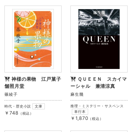
神様の果物 江戸菓子
ＱＵＥＥＮ スカイマ
舗照月堂
ーシャル 兼清涼真
篠綾子
麻生幾
推理・ミステリー・サスペンス
時代・歴史小説
文庫
単行本
￥748
（税込）
￥1,870
（税込）