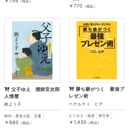
￥759
（税込）
￥770
（税込）
勝ち癖がつく 最強プ
父子ゆえ 摺師安次郎
レゼン術
人情暦
ペナルティ ヒデ
梶よう子
ビジネス・経済
単行本
時代・歴史小説
文庫
￥1,430
￥880
（税込）
（税込）