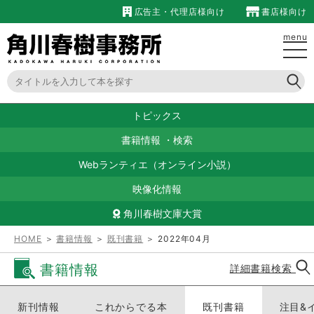
広告主・代理店様向け
書店様向け
menu
トピックス
書籍情報
・
検索
Webランティエ（オンライン小説）
映像化情報
角川春樹文庫大賞
HOME
＞
書籍情報
＞
既刊書籍
＞ 2022年04月
書籍情報
詳細書籍検索
新刊情報
これからでる本
既刊書籍
注目&