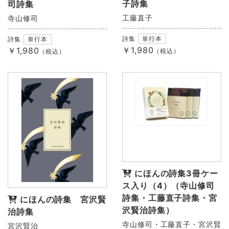
子詩集
司詩集
工藤直子
寺山修司
詩集
単行本
詩集
単行本
￥1,980
￥1,980
（税込）
（税込）
にほんの詩集3冊ケー
ス入り（4）（寺山修司
詩集・工藤直子詩集・宮
にほんの詩集 宮沢賢
沢賢治詩集）
治詩集
寺山修司・工藤直子・宮沢賢
宮沢賢治