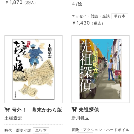
￥1,870
（税込）
を/絵
エッセイ・対談・座談
単行本
￥1,430
（税込）
先祖探偵
号外！ 幕末かわら版
新川帆立
土橋章宏
冒険・アクション・ハードボイル
時代・歴史小説
単行本