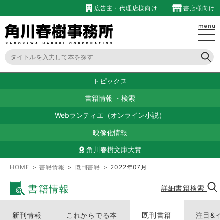
広告主・代理店様向け
書店様向け
menu
トピックス
書籍情報
・
検索
Webランティエ（オンライン小説）
映像化情報
角川春樹文庫大賞
HOME
＞
書籍情報
＞
既刊書籍
＞ 2022年07月
書籍情報
詳細書籍検索
新刊情報
これからでる本
既刊書籍
注目&