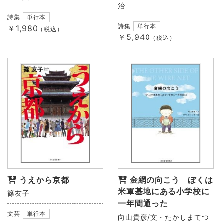
治
詩集
単行本
詩集
単行本
￥1,980
（税込）
￥5,940
（税込）
うえから京都
金網の向こう ぼくは
米軍基地にある小学校に
篠友子
一年間通った
文芸
単行本
向山貴彦/文・たかしまてつ