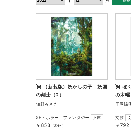
（新装版）妖かしの子 妖国
ぼ
の剣士（2）
の木曜
知野みさき
平岡陽
SF・ホラー・ファンタジー
文芸
文庫
￥858
￥792
（税込）