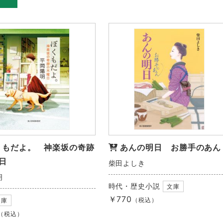
くもだよ。 神楽坂の奇跡
あんの明日 お勝手のあん
日
柴田よしき
明
時代・歴史小説
文庫
￥770
（税込）
文庫
（税込）