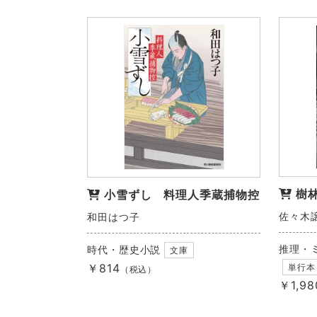
樹
小雪ずし 料理人季蔵捕物控
佐々木
和田はつ子
推理・
時代・歴史小説
文庫
￥814
単行本
（税込）
￥1,98