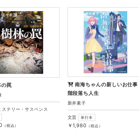
南海ちゃんの新しいお仕
林の罠
階段落ち人生
譲
新井素子
ミステリー・サスペンス
文芸
単行本
0
￥1,980
（税込）
（税込）