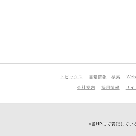
トピックス
書籍情報
・
検索
We
会社案内
採用情報
サイ
※当HPにて表記して