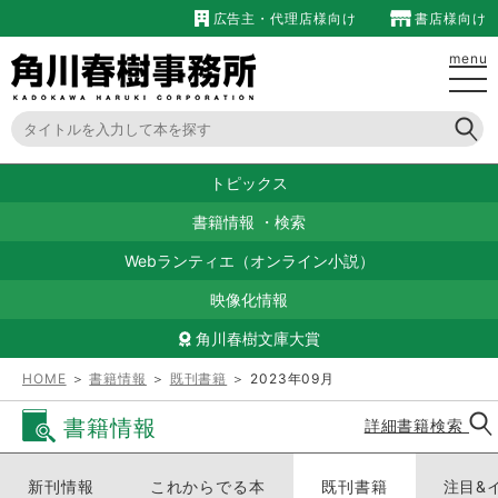
広告主・代理店様向け
書店様向け
menu
トピックス
書籍情報
・
検索
Webランティエ（オンライン小説）
映像化情報
角川春樹文庫大賞
HOME
＞
書籍情報
＞
既刊書籍
＞ 2023年09月
書籍情報
詳細書籍検索
新刊情報
これからでる本
既刊書籍
注目&