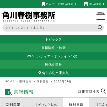
広告主・代理店様向け
書店様向け
menu
トピックス
書籍情報
・
検索
Webランティエ（オンライン小説）
映像化情報
角川春樹文庫大賞
HOME
＞
書籍情報
＞
既刊書籍
＞ 2023年09月
書籍情報
詳細書籍検索
新刊情報
これからでる本
既刊書籍
注目&