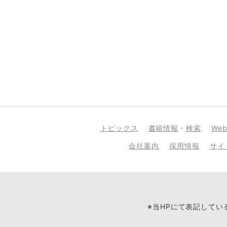
トピックス
書籍情報
・
検索
We
会社案内
採用情報
サイ
※当HPにて表記して