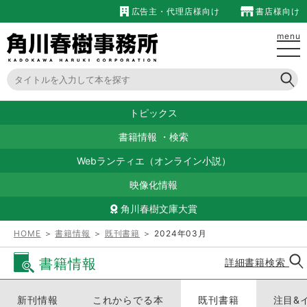
広告主・代理店様向け
書店様向け
menu
トピックス
書籍情報
・
検索
Webランティエ（オンライン小説）
映像化情報
角川春樹文庫大賞
HOME
＞
書籍情報
＞
既刊書籍
＞ 2024年03月
書籍情報
詳細書籍検索
新刊情報
これからでる本
既刊書籍
注目&