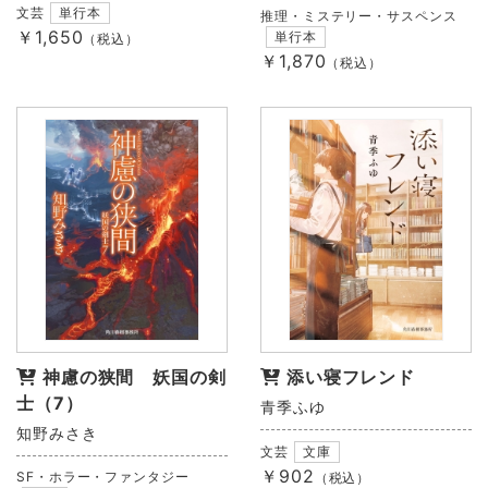
文芸
単行本
推理・ミステリー・サスペンス
￥1,650
単行本
（税込）
￥1,870
（税込）
神慮の狭間 妖国の剣
添い寝フレンド
士（7）
青季ふゆ
知野みさき
文芸
文庫
￥902
SF・ホラー・ファンタジー
（税込）