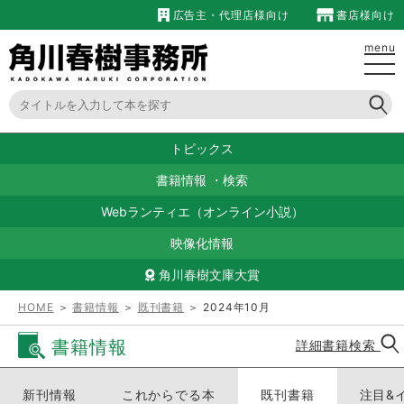
広告主・代理店様向け
書店様向け
menu
トピックス
書籍情報
・
検索
Webランティエ（オンライン小説）
映像化情報
角川春樹文庫大賞
HOME
＞
書籍情報
＞
既刊書籍
＞ 2024年10月
書籍情報
詳細書籍検索
新刊情報
これからでる本
既刊書籍
注目&