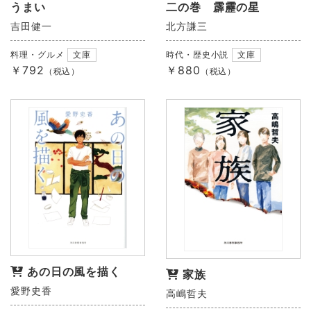
うまい
二の巻 霹靂の星
吉田健一
北方謙三
料理・グルメ
文庫
時代・歴史小説
文庫
￥792
￥880
（税込）
（税込）
あの日の風を描く
家族
愛野史香
高嶋哲夫