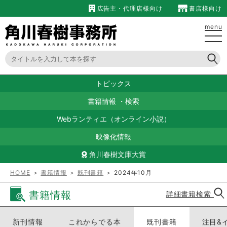
広告主・代理店様向け
書店様向け
menu
トピックス
書籍情報
・
検索
Webランティエ（オンライン小説）
映像化情報
角川春樹文庫大賞
HOME
＞
書籍情報
＞
既刊書籍
＞ 2024年10月
書籍情報
詳細書籍検索
新刊情報
これからでる本
既刊書籍
注目&