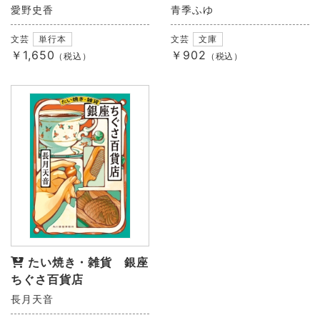
愛野史香
青季ふゆ
文芸
単行本
文芸
文庫
￥1,650
￥902
（税込）
（税込）
たい焼き・雑貨 銀座
ちぐさ百貨店
長月天音