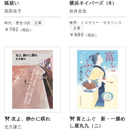
狐祓い
横浜ネイバーズ（6）
高田在子
岩井圭也
推理・ミステリー・サスペンス
時代・歴史小説
文庫
文庫
￥792
（税込）
￥880
（税込）
友よ、静かに瞑れ
富とふぐ 新・一膳め
し屋丸九（ニ）
北方謙三