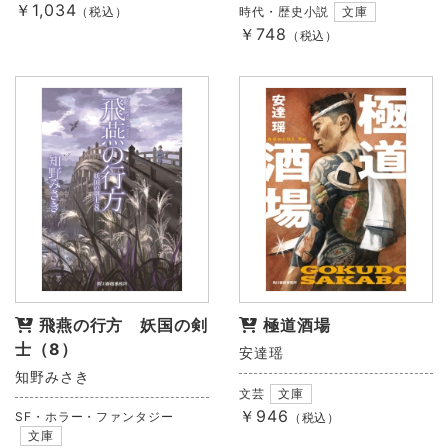
￥1,034
（税込）
時代・歴史小説
文庫
￥748
（税込）
飛燕の行方 妖国の剣
極道酒場
士（8）
安達瑶
知野みさき
文芸
文庫
￥946
SF・ホラー・ファンタジー
（税込）
文庫