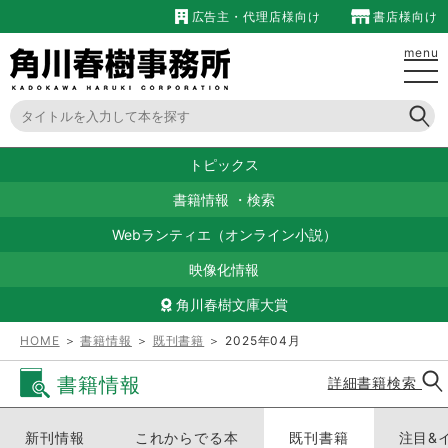
広告主・代理店様向け
書店様向け
menu
トピックス
書籍情報
・
検索
Webランティエ（オンライン小説）
映像化情報
角川春樹文庫大賞
HOME
＞
書籍情報
＞
既刊書籍
＞ 2025年04月
書籍情報
詳細書籍検索
新刊情報
これからでる本
既刊書籍
注目&