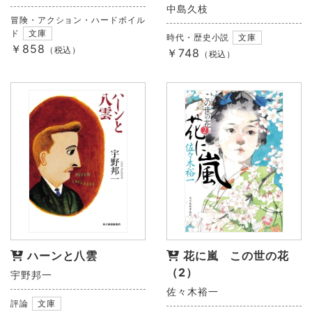
中島久枝
冒険・アクション・ハードボイル
ド
文庫
時代・歴史小説
文庫
￥858
（税込）
￥748
（税込）
ハーンと八雲
花に嵐 この世の花
（2）
宇野邦一
佐々木裕一
評論
文庫