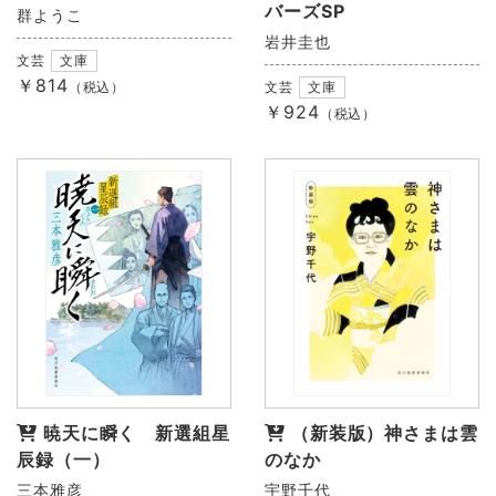
バーズSP
群ようこ
岩井圭也
文芸
文庫
￥814
（税込）
文芸
文庫
￥924
（税込）
暁天に瞬く 新選組星
（新装版）神さまは雲
辰録（一）
のなか
三本雅彦
宇野千代