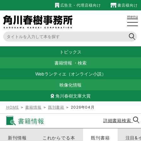
広告主・代理店様向け
書店様向け
menu
トピックス
書籍情報
・
検索
Webランティエ（オンライン小説）
映像化情報
角川春樹文庫大賞
HOME
＞
書籍情報
＞
既刊書籍
＞ 2026年04月
書籍情報
詳細書籍検索
新刊情報
これからでる本
既刊書籍
注目&